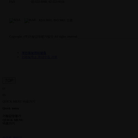
FAX
02-553-8998, 02-553-9559
KSA 9001, ISO 9001 인증
Copyright. (주)가람감정평가법인 All rights reserved.
개인정보처리방침
이메일주소 무단수집 거부
TOP
01
05
QUICK MENU
바로가기
Quick menu
가람감정평가
QUICK MENU
바로가기
수수료 계산기