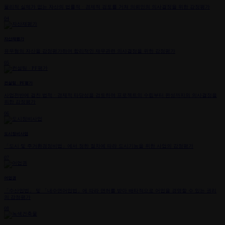
물리적 실체가 없는 자산의 법률적ㆍ경제적 검토를 거쳐 의뢰인의 의사결정을 위한 감정평가
04
자산재평가
유무형의 자산을 감정평가하여 합리적인 재무관련 의사결정을 위한 감정평가
05
컨설팅 · PF평가
사업전반에 걸친 법적ㆍ경제적 타당성을 검토하여 프로젝트의 수립부터 완성까지의 의사결정을
위한 감정평가
06
도시정비사업
「도시 및 주거환경정비법」에서 정한 절차에 따라 도시기능을 위한 사업의 감정평가
07
어업권
「수산업법」 및 「내수면어업법」에 따라 면허를 받아 배타적으로 어업을 경영할 수 있는 권리
의 감정평가
08