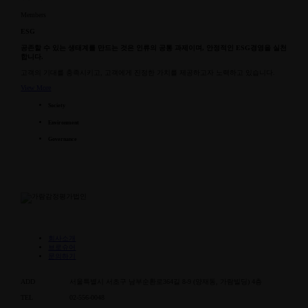
Members
ESG
공존할 수 있는 생태계를 만드는 것은
인류의 공통 과제이며,
안정적인
ESG
경영을 실천
합니다.
고객의 기대를 충족시키고, 고객에게 진정한 가치를
제공하고자 노력하고 있습니다.
View More
Society
Environment
Governance
회사소개
브로슈어
문의하기
ADD
서울특별시 서초구 남부순환로364길 8-9 (양재동, 가람빌딩) 4층
TEL
02-556-0048