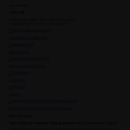
Value and People
가치와 사람
국민들로부터 사랑받는 회사, 사회와 함께하는 회사
가람감정평가법인이 추구하는 기업이념입니다.
SK머티리얼즈 에어플러스(주)
코람코자산운용
르피에드둔산피에프브이(주)
교보증권(주)
성남시청
북아현2 재정비촉진구역 주택재개발정비사업조합
Major Performance
가람의 감정평가는
이해관계의 조정과 협상과정에서
최고의 파트너가 되어 드립니다.
소중한 자산을 공정하게 평가하고, 서로의 이해관계를
투명하게 조정하여 사업이 신속