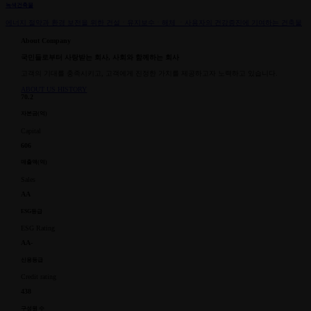
녹색건축물
에너지 절약과 환경 보전을 위한 건설ㆍ유지보수ㆍ해체 ㆍ사용자의 건강증진에 기여하는 건축물
About Company
국민들로부터 사랑받는 회사,
사회와 함께하는 회사
고객의 기대를 충족시키고, 고객에게 진정한 가치를
제공하고자 노력하고 있습니다.
ABOUT US
HISTORY
70.2
자본금(억)
Capital
606
매출액(억)
Sales
AA
ESG등급
ESG Rating
AA-
신용등급
Credit rating
438
구성원 수