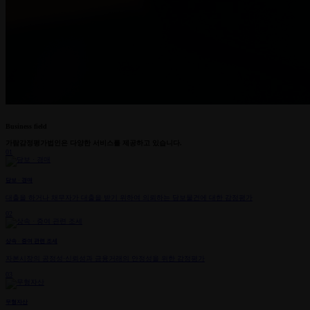
Business field
가람감정평가법인은
다양한 서비스를 제공하고 있습니다.
01
담보 · 경매
대출을 하거나 채무자가
대출을 받기 위하여 의뢰하는
담보물건에 대한 감정평가
02
상속 · 증여 관련 조세
자본시장의 공정성·신뢰성과
금융거래의 안정성을 위한
감정평가
03
무형자산